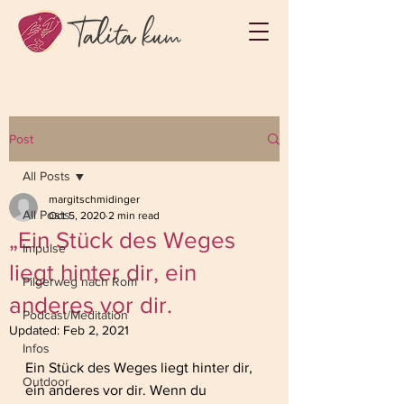
Post
All Posts
margitschmidinger
All Posts
Oct 5, 2020
2 min read
„Ein Stück des Weges
Impulse
liegt hinter dir, ein
Pilgerweg nach Rom
anderes vor dir.
Podcast/Meditation
Updated:
Feb 2, 2021
Infos
Ein Stück des Weges liegt hinter dir, 
Outdoor
ein anderes vor dir. Wenn du 