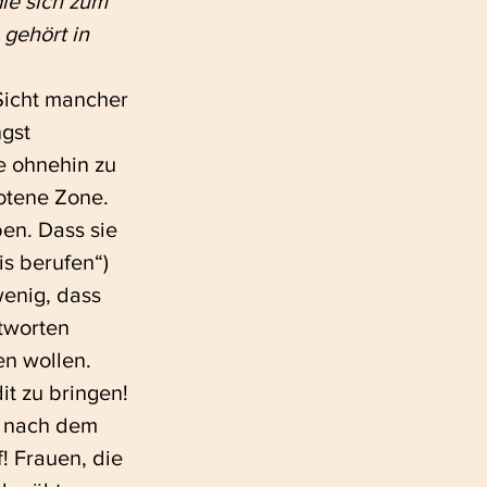
ie sich zum 
gehört in 
gst 
e ohnehin zu 
botene Zone. 
en. Dass sie 
s berufen“) 
enig, dass 
tworten 
en wollen.
t zu bringen! 
s nach dem 
 Frauen, die 