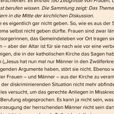
erschienen. Es enthält 150 Zeugnisse von Frauen, d
nst berufen wissen. Die Sammlung zeigt: Das Thema 
rn in die Mitte der kirchlichen Diskussion.
ma selbst nicht geben dürfte. Frauen sind zwar län
sorgerinnen, das Gemeindeleben vor Ort tragen si
 – aber der Altar ist für sie nach wie vor eine ver
nigen, die in der katholischen Kirche das Sagen hab
n („Jesus hat nun mal nur Männer in den Zwölferkrei
ngenden Argumente haben, stört sie nicht. Ebenso w
ler Frauen – und Männer – aus der Kirche zu veran
t der diskriminierenden Situation nicht mehr abfind
les versucht, um das gerechte Anliegen in Misskredi
Berufung abgesprochen. Es kann ja nicht sein, wa
rzeugung der herrschenden Männer nicht sein darf!