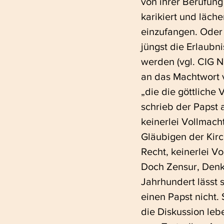
von ihrer Berufung
karikiert und läch
einzufangen. Oder
jüngst die Erlaubn
werden (vgl. CIG N
an das Machtwort v
„die die göttliche 
schrieb der Papst a
keinerlei Vollmach
Gläubigen der Kirc
Recht, keinerlei V
Doch Zensur, Denk
Jahrhundert lässt 
einen Papst nicht.
die Diskussion leb