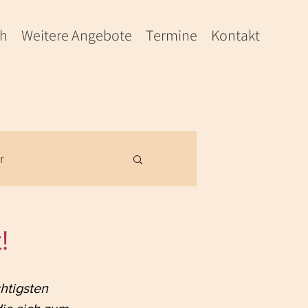
ch
Weitere Angebote
Termine
Kontakt
r
!
chtigsten 