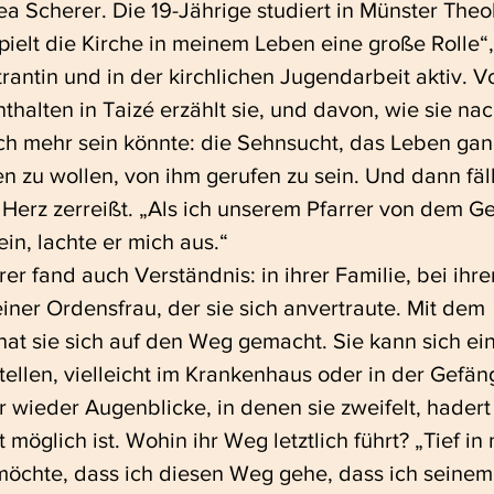
a Scherer. Die 19-Jährige studiert in Münster Theol
ielt die Kirche in meinem Leben eine große Rolle“, 
trantin und in der kirchlichen Jugendarbeit aktiv. V
halten in Taizé erzählt sie, und davon, wie sie na
ch mehr sein könnte: die Sehnsucht, das Leben gan
en zu wollen, von ihm gerufen zu sein. Und dann fäll
 Herz zerreißt. „Als ich unserem Pfarrer von dem Gef
in, lachte er mich aus.“
r fand auch Verständnis: in ihrer Familie, bei ihr
iner Ordensfrau, der sie sich anvertraute. Mit dem 
at sie sich auf den Weg gemacht. Sie kann sich ein
tellen, vielleicht im Krankenhaus oder in der Gefän
r wieder Augenblicke, in denen sie zweifelt, hadert
t möglich ist. Wohin ihr Weg letztlich führt? „Tief in 
möchte, dass ich diesen Weg gehe, dass ich seinem R