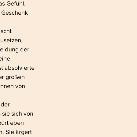
as Gefühl, 
n Geschenk 
scht 
usetzen, 
heidung der 
eine 
t absolvierte 
er großen 
innen von 
 der 
sie sich von 
pürt eben 
. Sie ärgert 