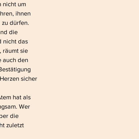
h nicht um 
hren, ihnen 
zu dürfen. 
nd die 
d nicht das 
 räumt sie 
e auch den 
 Bestätigung 
 Herzen sicher 
tem hat als 
ngsam. Wer 
ber die 
t zuletzt 