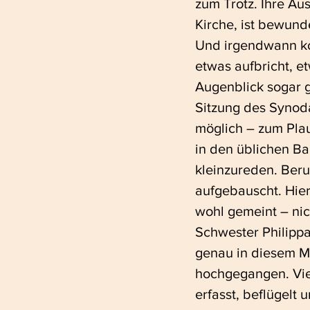
zum Trotz. Ihre Au
Kirche, ist bewund
Und irgendwann k
etwas aufbricht, e
Augenblick sogar 
Sitzung des Synod
möglich – zum Pla
in den üblichen B
kleinzureden. Ber
aufgebauscht. Hier
wohl gemeint – ni
Schwester Philippa 
genau in diesem Mo
hochgegangen. Viell
erfasst, beflügelt