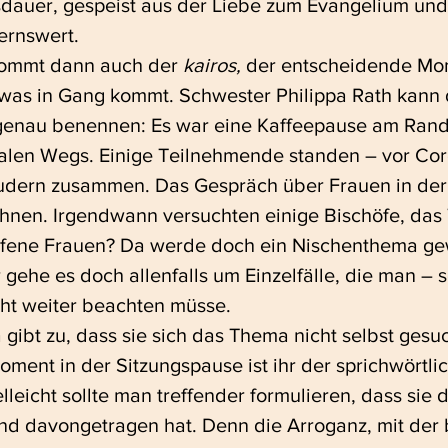
sdauer, gespeist aus der Liebe zum Evangelium und 
ernswert.
ommt dann auch der 
kairos,
 der entscheidende Mo
twas in Gang kommt. Schwester Philippa Rath kann 
genau benennen: Es war eine Kaffeepause am Rand
alen Wegs. Einige Teilnehmende standen – vor Cor
udern zusammen. Das Gespräch über Frauen in der K
ahnen. Irgendwann versuchten einige Bischöfe, das
ufene Frauen? Da werde doch ein Nischenthema gew
 gehe es doch allenfalls um Einzelfälle, die man – 
cht weiter beachten müsse.
gibt zu, dass sie sich das Thema nicht selbst gesuc
ment in der Sitzungspause ist ihr der sprichwörtli
eicht sollte man treffender formulieren, dass sie d
 und davongetragen hat. Denn die Arroganz, mit der 