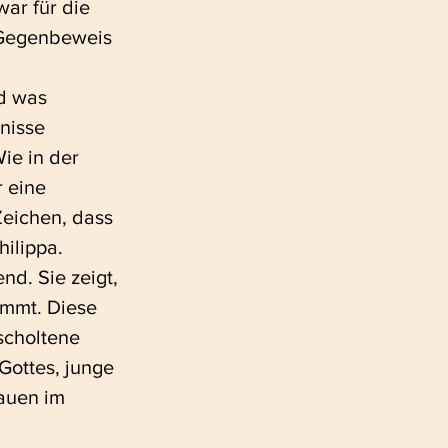
ar für die 
 Gegenbeweis 
d was 
nisse 
ie in der 
 eine 
Zeichen, dass 
hilippa.
nd. Sie zeigt, 
ommt. Diese 
scholtene 
Gottes, junge 
auen im 