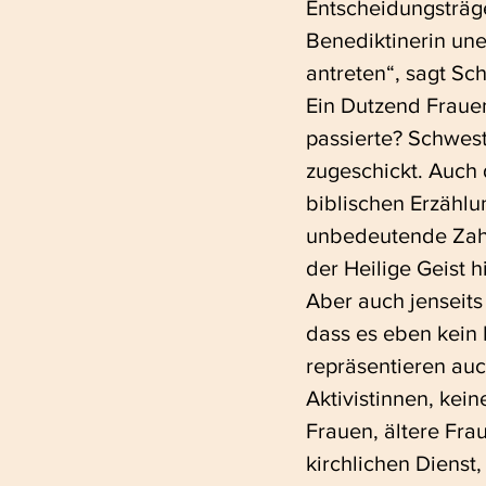
Entscheidungsträge
Benediktinerin un
antreten“, sagt Sc
Ein Dutzend Frauen
passierte? Schwes
zugeschickt. Auch 
biblischen Erzählu
unbedeutende Zahl?
der Heilige Geist h
Aber auch jenseits 
dass es eben kein 
repräsentieren auc
Aktivistinnen, kein
Frauen, ältere Fra
kirchlichen Dienst