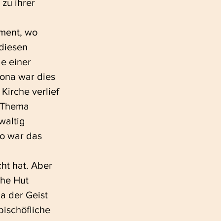
zu ihrer 
ment, wo 
diesen 
e einer 
ona war dies 
irche verlief 
 Thema 
altig 
so war das 
ht hat. Aber 
che Hut 
a der Geist 
bischöfliche 