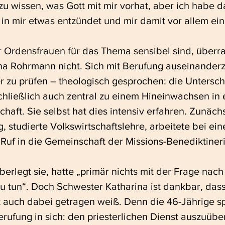
 zu wissen, was Gott mit mir vorhat, aber ich habe d
, in mir etwas entzündet und mir damit vor allem ei
 Ordensfrauen für das Thema sensibel sind, überra
na Rohrmann nicht. Sich mit Berufung auseinanderz
 zu prüfen – theologisch gesprochen: die Untersc
schließlich auch zentral zu einem Hineinwachsen in 
haft. Sie selbst hat dies intensiv erfahren. Zunächs
, studierte Volkswirtschaftslehre, arbeitete bei ein
 Ruf in die Gemeinschaft der Missions-Benediktiner
überlegt sie, hatte „primär nichts mit der Frage nach
u tun“. Doch Schwester Katharina ist dankbar, dass 
 auch dabei getragen weiß. Denn die 46-Jährige s
rufung in sich: den priesterlichen Dienst auszuüben