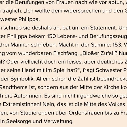
r die Berufungen von Frauen nach wie vor abtun, w
erträglich. „Ich wollte dem widersprechen und den
hwester Philippa.
 schrieb sie deshalb an, bat um ein Statement. Un
ter Philippa bekam 150 Lebens- und Berufungszeug
drei Männer schrieben. Macht in der Summe: 153. W
ng vom wunderbaren Fischfang. „Bloßer Zufall? Nur
 Oder vielleicht doch ein leises, aber deutliches 
ier seine Hand mit im Spiel hat?“, fragt Schwester P
der Symbolik: Allein schon die Zahl ist beeindrucke
Randthema ist, sondern aus der Mitte der Kirche k
h die Autorinnen. Es sind nicht irgendwelche so ge
e Extremistinnen! Nein, das ist die Mitte des Volkes 
uen, von Studierenden über Ordensfrauen bis zu Fr
, in Seelsorge und Verwaltung.