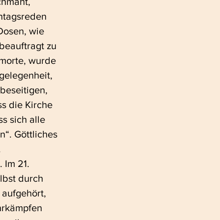
chmäht, 
nntagsreden 
osen, wie 
beauftragt zu 
umorte, wurde 
gelegenheit, 
 beseitigen, 
ss die Kirche 
s sich alle 
“. Göttliches 
.
Im 21. 
lbst durch 
 aufgehört, 
hrkämpfen 