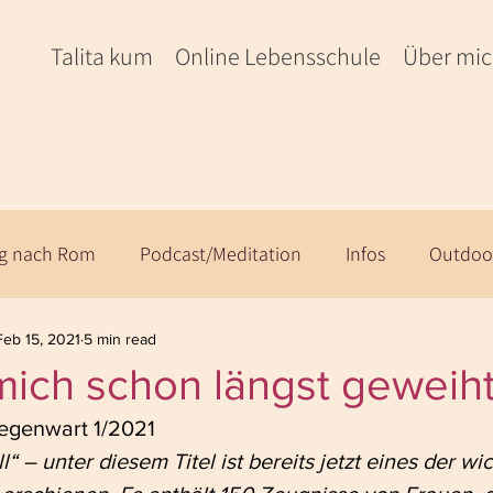
Talita kum
Online Lebensschule
Über mi
eg nach Rom
Podcast/Meditation
Infos
Outdoo
Feb 15, 2021
5 min read
mich schon längst geweiht
Gegenwart 1/2021
l“ – unter diesem Titel ist bereits jetzt eines der wi