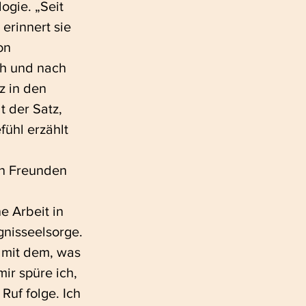
ogie. „Seit 
erinnert sie 
on 
ch und nach 
z in den 
t der Satz, 
ühl erzählt 
en Freunden 
e Arbeit in 
gnisseelsorge. 
 mit dem, was 
mir spüre ich, 
uf folge. Ich 