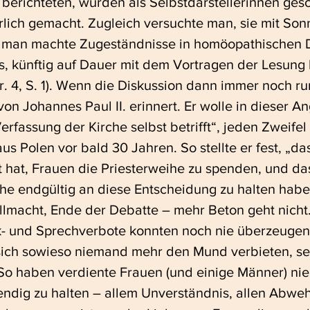
 berichteten, wurden als Selbstdarstellerinnen ges
erlich gemacht. Zugleich versuchte man, sie mit So
 man machte Zugeständnisse in homöopathischen D
is, künftig auf Dauer mit dem Vortragen der Lesung 
r. 4, S. 1). Wenn die Diskussion dann immer noch r
on Johannes Paul II. erinnert. Er wolle in dieser An
Verfassung der Kirche selbst betrifft“, jeden Zweifel
us Polen vor bald 30 Jahren. So stellte er fest, „da
t hat, Frauen die Priesterweihe zu spenden, und das
he endgültig an diese Entscheidung zu halten haben
ollmacht, Ende der Debatte – mehr Beton geht nicht
- und Sprechverbote konnten noch nie überzeugen. 
sich sowieso niemand mehr den Mund verbieten, se
 So haben verdiente Frauen (und einige Männer) nie
endig zu halten – allem Unverständnis, allen Abwe