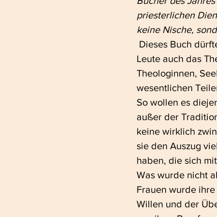
Bücher des Jahres 
priesterlichen Die
keine Nische, sonde
 Dieses Buch dürfte es eigentlich gar nicht geben. So, wie es aus der Sicht mancher 
Leute auch das The
Theologinnen, Seel
wesentlichen Teilen
So wollen es dieje
außer der Traditio
keine wirklich zwi
sie den Auszug vie
haben, die sich mi
Was wurde nicht al
Frauen wurde ihre 
Willen und der Übe