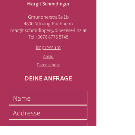
Margit Schmidinger
Gmundnerstraße 1b
4800 Attnang-Puchheim
margit.schmidinger@dioezese-linz.at
Tel.:
0676 8776 5745
Impressum
AGBs
Datenschutz
DEINE ANFRAGE