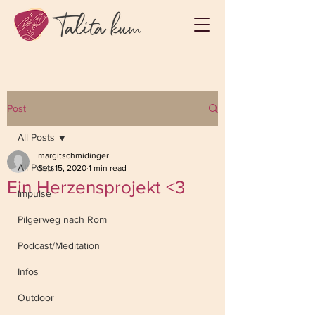
Post
All Posts
margitschmidinger
All Posts
Sep 15, 2020
1 min read
Ein Herzensprojekt <3
Impulse
Pilgerweg nach Rom
Podcast/Meditation
Infos
Outdoor