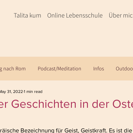
Talita kum
Online Lebensschule
Über mi
eg nach Rom
Podcast/Meditation
Infos
Outdoo
May 31, 2022
1 min read
r Geschichten in der Oste
räische Bezeichnung für Geist, Geistkraft. Es ist die 