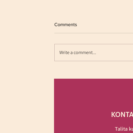
Comments
Fit for life
Write a comment...
KONT
Talita 