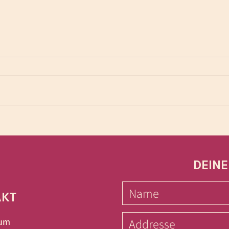
Aus 
Der liebe Gott und das
Wunder seiner
Menschwerdung....
DEINE
AKT
kum