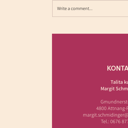
Write a comment...
KONT
Talita 
Margit Schm
Gmundnerst
4800 Attnang
margit.schmidinger@d
Tel.: 0676 8