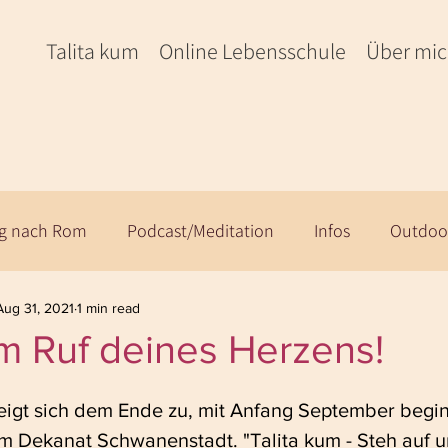
Talita kum
Online Lebensschule
Über mi
eg nach Rom
Podcast/Meditation
Infos
Outdoo
Aug 31, 2021
1 min read
m Ruf deines Herzens!
eigt sich dem Ende zu, mit Anfang September begin
im Dekanat Schwanenstadt. "Talita kum - Steh auf 