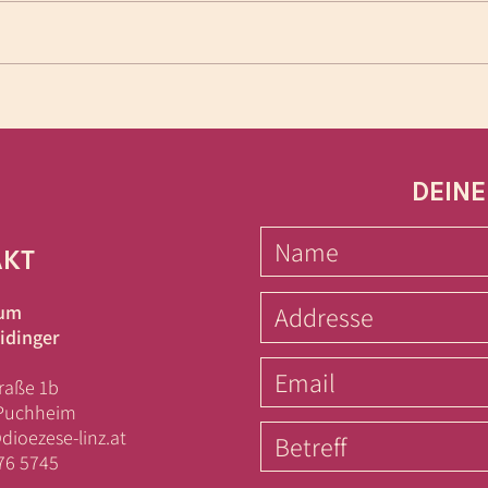
Aus 
Der liebe Gott und das
Wunder seiner
Menschwerdung....
DEINE
AKT
kum
idinger
raße 1b
-Puchheim
ioezese-linz.at
776 5745