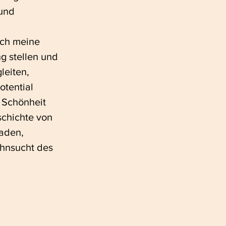
und 
ich meine 
g stellen und 
eiten, 
otential 
 Schönheit 
schichte von 
aden, 
hnsucht des 