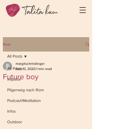
Post
All Posts
margitschmidinger
All Posts
Sep 10, 2020
1 min read
Future boy
Impulse
Pilgerweg nach Rom
Podcast/Meditation
Infos
Outdoor