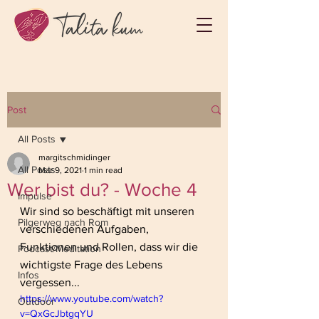
Post
All Posts
margitschmidinger
All Posts
Mar 9, 2021
1 min read
Wer bist du? - Woche 4
Impulse
Wir sind so beschäftigt mit unseren 
Pilgerweg nach Rom
verschiedenen Aufgaben, 
Funktionen und Rollen, dass wir die 
Podcast/Meditation
wichtigste Frage des Lebens 
Infos
vergessen...
https://www.youtube.com/watch?
Outdoor
v=QxGcJbtgqYU