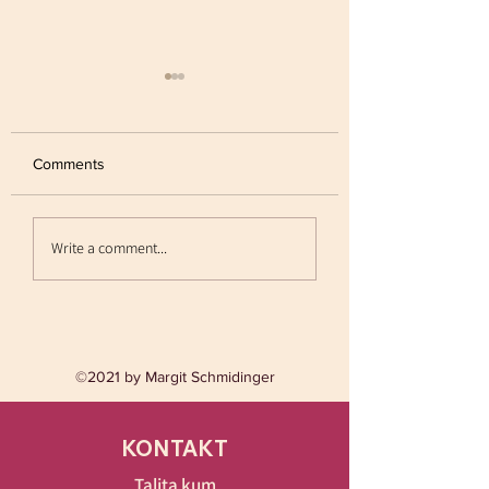
Comments
Aus Liebe zum Le
Der liebe Gott und das
Write a comment...
Wunder seiner
Menschwerdung....
©2021 by Margit Schmidinger
KONTAKT
Talita kum