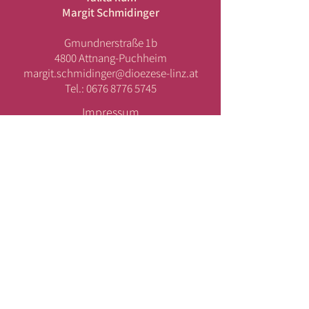
Margit Schmidinger
Gmundnerstraße 1b
4800 Attnang-Puchheim
margit.schmidinger@dioezese-linz.at
Tel.:
0676 8776 5745
Impressum
AGBs
Datenschutz
DEINE ANFRAGE