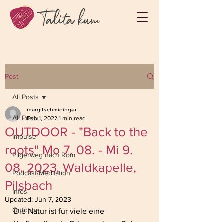
Post
All Posts
margitschmidinger
All Posts
Feb 1, 2022
1 min read
OUTDOOR - "Back to the
Impulse
roots" Mo 7. 08. - Mi 9.
Pilgerweg nach Rom
08. 2023, Waldkapelle,
Podcast/Meditation
Pilsbach
Infos
Updated:
Jun 7, 2023
Outdoor
Die Natur ist für viele eine 